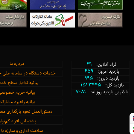
31
درباره ما
افراد آنلاین:
659
بازدید امروز:
خدمات دستگاه در سامانه ملی 
995
بازدید دیروز:
بیانیه توافق سطح خد
1523445
بازدید کل:
7081
بالاترین بازدید روزانه:
بیانیه حریم خصوصی
بیانیه راهبرد مشارکت
دستورالعمل نحوه بارگذاری مح
پشتیبانی افراد کم‌توا
سلامت اداری و مبارزه با