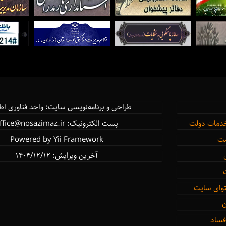
طراحی و برنامه‌نویسی سایت: واحد فناوری اط
خدمات دولت
پست الکترونیک: office@nosazimaz.ir
مت
Powered by Yii Framework
آخرین ویرایش: ۱۴۰۴/12/12
توای سایت
ن
 فساد