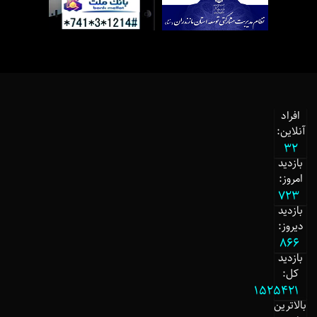
افراد
آنلاین:
32
بازدید
امروز:
723
بازدید
دیروز:
866
بازدید
کل:
1525421
بالاترین